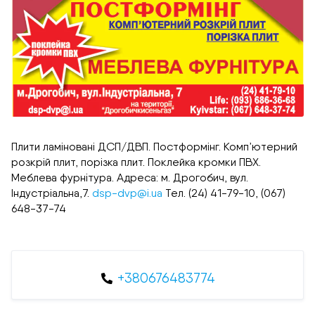
Плити ламіновані ДСП/ДВП. Постформінг. Комп’ютерний
розкрій плит, порізка плит. Поклейка кромки ПВХ.
Меблева фурнітура. Адреса: м. Дрогобич, вул.
Індустріальна,7.
dsp-dvp@i.ua
Тел. (24) 41-79-10, (067)
648-37-74
+380676483774