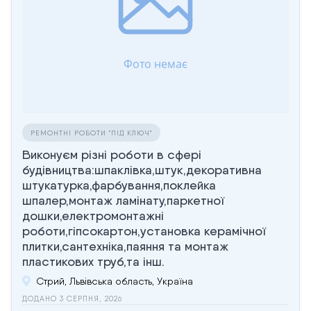
РЕМОНТНІ РОБОТИ "ПІД КЛЮЧ"
Виконуєм різні роботи в сфері
будівництва:шпаклівка,штук,декоративна
штукатурка,фарбування,поклейка
шпалер,монтаж ламінату,паркетної
дошки,електромонтажні
роботи,гіпсокартон,установка керамічної
плитки,сантехніка,паяння та монтаж
пластикових труб,та інш.
Стрий, Львівська область, Україна
ДОДАНО 3 СЕРПНЯ, 2026