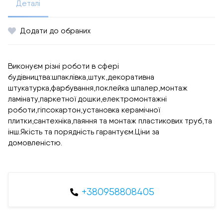
Деталі
Додати до обраних
Виконуєм різні роботи в сфері
будівництва:шпаклівка,штук,декоративна
штукатурка,фарбування,поклейка шпалер,монтаж
ламінату,паркетної дошки,електромонтажні
роботи,гіпсокартон,установка керамічної
плитки,сантехніка,паяння та монтаж пластикових труб,та
інш.Якість та порядність гарантуєм.Ціни за
домовленістю.
+380958808405