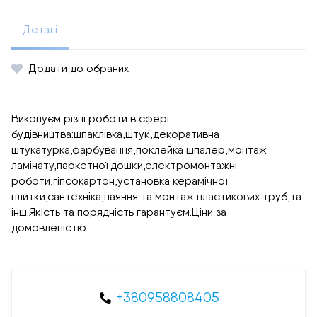
Деталі
Додати до обраних
Виконуєм різні роботи в сфері
будівництва:шпаклівка,штук,декоративна
штукатурка,фарбування,поклейка шпалер,монтаж
ламінату,паркетної дошки,електромонтажні
роботи,гіпсокартон,установка керамічної
плитки,сантехніка,паяння та монтаж пластикових труб,та
інш.Якість та порядність гарантуєм.Ціни за
домовленістю.
+380958808405