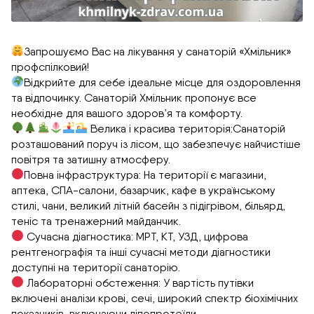
Запрошуємо Вас на лікування у санаторій «Хмільник»
профспілковий!
Відкрийте для себе ідеальне місце для оздоровлення
та відпочинку. Санаторій Хмільник пропонує все
необхідне для вашого здоров’я та комфорту.
Велика і красива територія:Санаторій
розташований поруч із лісом, що забезпечує найчистіше
повітря та затишну атмосферу.
Повна інфраструктура: На території є магазини,
аптека, СПА-салони, базарчик, кафе в українському
стилі, чани, великий літній басейн з підігрівом, більярд,
теніс та тренажерний майданчик.
Сучасна діагностика: МРТ, КТ, УЗД, цифрова
рентгенографія та інші сучасні методи діагностики
доступні на території санаторію.
Лабораторні обстеження: У вартість путівки
включені аналізи крові, сечі, широкий спектр біохімічних
показників, включаючи ліпопротеїди.