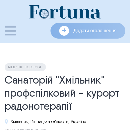
Skip
to
content
+
Додати оголошення
МЕДИЧНІ ПОСЛУГИ
Санаторій "Хмільник"
профспілковий - курорт
радонотерапії
Хмільник, Вінницька область, Україна