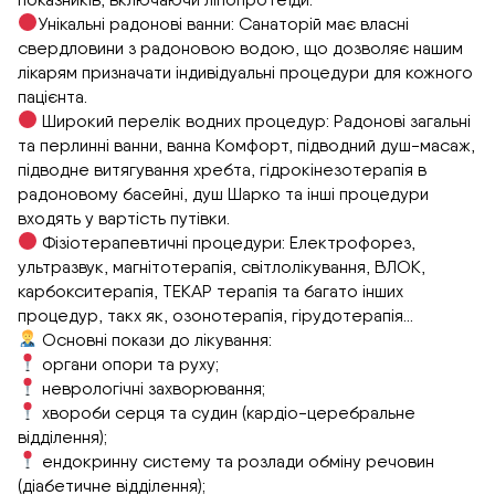
Унікальні радонові ванни: Санаторій має власні
свердловини з радоновою водою, що дозволяє нашим
лікарям призначати індивідуальні процедури для кожного
пацієнта.
Широкий перелік водних процедур: Радонові загальні
та перлинні ванни, ванна Комфорт, підводний душ-масаж,
підводне витягування хребта, гідрокінезотерапія в
радоновому басейні, душ Шарко та інші процедури
входять у вартість путівки.
Фізіотерапевтичні процедури: Електрофорез,
ультразвук, магнітотерапія, світлолікування, ВЛОК,
карбокситерапія, ТЕКАР терапія та багато інших
процедур, такх як, озонотерапія, гірудотерапія…
Основні покази до лікування:
органи опори та руху;
неврологічні захворювання;
хвороби серця та судин (кардіо-церебральне
відділення);
ендокринну систему та розлади обміну речовин
(діабетичне відділення);