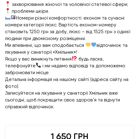
захворювання жіночої та чоловічої статевої сфери;
проблеми шкіри.
Номери різної комфортності: економ та сучасні
номери категорії люкс. Вартість економ-номеру
становить 1250 грн за добу, люкс – від 1525 грн з однієї
людини при двомісному розміщенні.
Ми впевнені, що вам сподобається
відпочинок та
лікування у санаторії «Хмільник»!
Якщо у вас виникнуть питання
будь ласка,
телефонуйте
і ми надамо відповіді та допоможемо
забронювати місце.
Детальна інформація на нашому сайті (адреса сайту на
фото).
Записуйтеся на лікування у санаторії Хмільник вже
сьогодні, щоб покращити своє здоров’я та відчути
справжній відпочинок.
1 650 ГРН