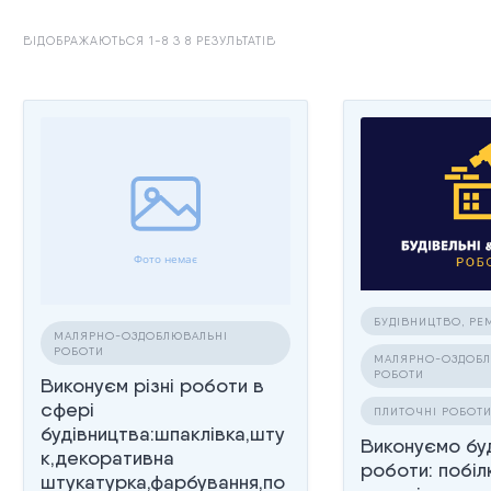
ВІДОБРАЖАЮТЬСЯ 1-8 З 8 РЕЗУЛЬТАТІВ
БУДІВНИЦТВО, Р
МАЛЯРНО-ОЗДОБЛЮВАЛЬНІ
РОБОТИ
МАЛЯРНО-ОЗДОБЛ
РОБОТИ
Виконуєм різні роботи в
сфері
ПЛИТОЧНІ РОБОТ
будівництва:шпаклівка,шту
Виконуємо буд
к,декоративна
роботи: побіл
штукатурка,фарбування,по