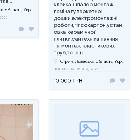
ка...
клейка шпалер,монтаж
Стрий, Львівська область, Україна
ламінату,паркетної
дошки,електромонтажні
2026
роботи,гіпсокартон,устан
овка керамічної
плитки,сантехніка,паяння
та монтаж пластикових
труб,та інш.
Стрий, Львівська область, Україна
ДОДАНО 16 ЛИПНЯ, 2026
10 000 ГРН