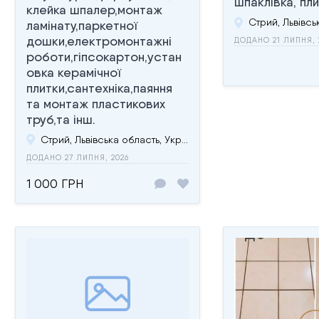
шпаклівка, плит
клейка шпалер,монтаж
ламінату,паркетної
дошки,електромонтажні
ДОДАНО 21 ЛИПНЯ, 
роботи,гіпсокартон,устан
овка керамічної
плитки,сантехніка,паяння
та монтаж пластикових
труб,та інш.
Стрий, Львівська область, Україна
ДОДАНО 27 ЛИПНЯ, 2026
1 000 ГРН