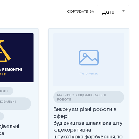
Дата
СОРТУВАТИ ЗА
ЕМОНТ
МАЛЯРНО-ОЗДОБЛЮВАЛЬНІ
РОБОТИ
ЮВАЛЬНІ
Виконуєм різні роботи в
сфері
И
будівництва:шпаклівка,шту
івельні
к,декоративна
ка,
штукатурка,фарбування,по