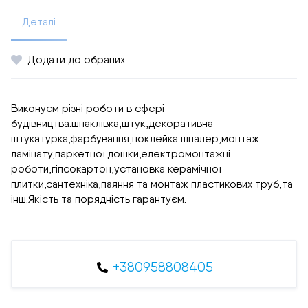
Деталі
Додати до обраних
Виконуєм різні роботи в сфері
будівництва:шпаклівка,штук,декоративна
штукатурка,фарбування,поклейка шпалер,монтаж
ламінату,паркетної дошки,електромонтажні
роботи,гіпсокартон,установка керамічної
плитки,сантехніка,паяння та монтаж пластикових труб,та
інш.Якість та порядність гарантуєм.
+380958808405