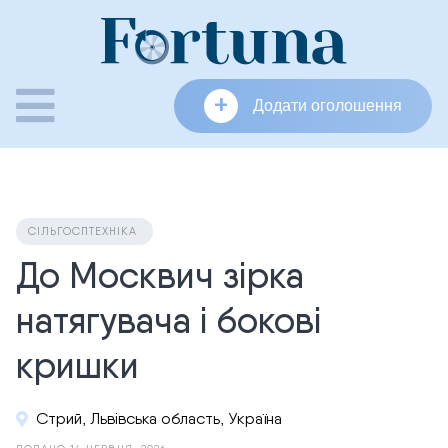
Skip
to
content
+
Додати оголошення
СІЛЬГОСПТЕХНІКА
До Москвич зірка
натягувача і бокові
кришки
Стрий, Львівська область, Україна