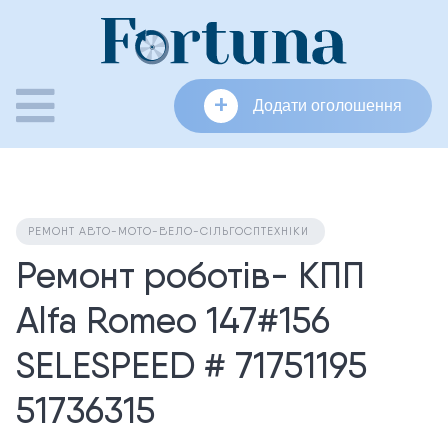
Skip
to
content
+
Додати оголошення
РЕМОНТ АВТО-МОТО-ВЕЛО-СІЛЬГОСПТЕХНІКИ
Ремонт роботів- КПП
Alfa Romeo 147#156
SELESPEED # 71751195
51736315