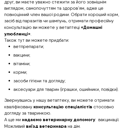
друг, ви маєте уважно стежити за його зовнішнім
виглядом, самопочуттям та здоров’ям, адже це
повноцінний член вашої родини. Обрати хороший корм,
засіб від паразитів чи шампунь, отримати професійну
«Домашні
консультацію ви можете у ветаптеці
улюбленці»
.
Також тут ви можете придбати:
ветпрепарати;
вакцини;
вітаміни;
корми;
засоби гігієни та догляду;
аксесуари для тварин (іграшки, ошийники, повідки).
Звернувшись у нашу ветаптеку, ви можете отримати
консультацію спеціалістів
кваліфіковану
стосовно
догляду за тваринкою.
надаємо ветеринарну допомогу
А ще ми
: вакцинації.
виїзд ветеринара
Можливий
на дім.