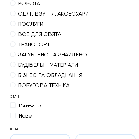
РОБОТА
ОДЯГ, ВЗУТТЯ, АКСЕСУАРИ
ПОСЛУГИ
ВСЕ ДЛЯ СВЯТА
ТРАНСПОРТ
ЗАГУБЛЕНО ТА ЗНАЙДЕНО
БУДІВЕЛЬНІ МАТЕРІАЛИ
БІЗНЕС ТА ОБЛАДНАННЯ
ПОБУТОВА ТЕХНІКА
ВІДДАМ ДАРОМ
СТАН
Вживане
ЕЛЕКТРОНІКА
Нове
ПРОДУКТИ ХАРЧУВАННЯ, НАПОЇ
МЕБЛІ ТА ІНТЕР'ЄР
ЦІНА
СПОРТ