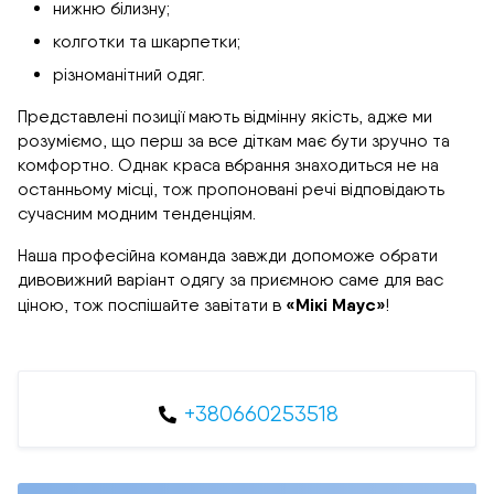
нижню білизну;
колготки та шкарпетки;
різноманітний одяг.
Представлені позиції мають відмінну якість, адже ми
розуміємо, що перш за все діткам має бути зручно та
комфортно. Однак краса вбрання знаходиться не на
останньому місці, тож пропоновані речі відповідають
сучасним модним тенденціям.
Наша професійна команда завжди допоможе обрати
дивовижний варіант одягу за приємною саме для вас
«Мікі Маус»
ціною, тож поспішайте завітати в
!
+380660253518