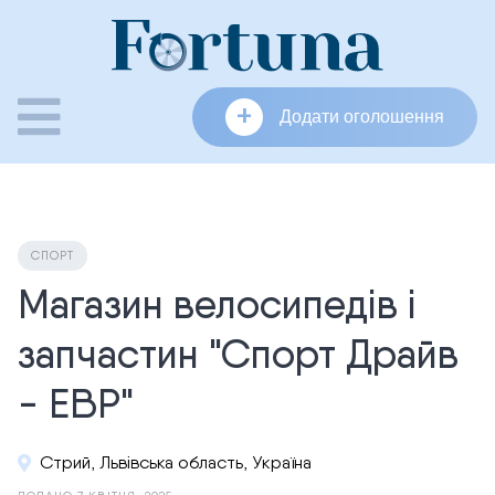
Skip
to
content
+
Додати оголошення
СПОРТ
Магазин велосипедів і
запчастин "Спорт Драйв
- ЕВР"
Стрий, Львівська область, Україна